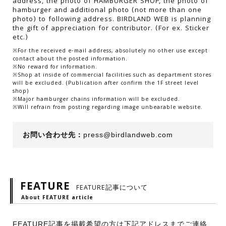
address, the photo of HAMBURGER SHOP, the photo of
hamburger and additional photo (not more than one
photo) to following address. BIRDLAND WEB is planning
the gift of appreciation for contributor. (For ex. Sticker
etc.)
※For the received e-mail address, absolutely no other use except
contact about the posted information.
※No reward for information.
※Shop at inside of commercial facilities such as department stores
will be excluded. (Publication after confirm the 1F street level
shop)
※Major hamburger chains information will be excluded.
※Will refrain from posting regarding image unbearable website.
お問い合わせ先：
press@birdlandweb.com
FEATURE
FEATURE記事について
About FEATURE article
FEATURE記事を掲載希望の方は下記アドレスまでご連絡