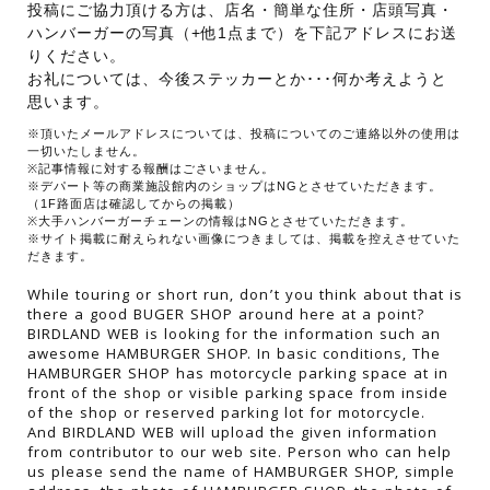
投稿にご協力頂ける方は、店名・簡単な住所・店頭写真・
ハンバーガーの写真（+他1点まで）を下記アドレスにお送
りください。
お礼については、今後ステッカーとか･･･何か考えようと
思います。
※頂いたメールアドレスについては、投稿についてのご連絡以外の使用は
一切いたしません。
※記事情報に対する報酬はごさいません。
※デパート等の商業施設館内のショップはNGとさせていただきます。
（1F路面店は確認してからの掲載）
※大手ハンバーガーチェーンの情報はNGとさせていただきます。
※サイト掲載に耐えられない画像につきましては、掲載を控えさせていた
だきます。
While touring or short run, don’t you think about that is
there a good BUGER SHOP around here at a point?
BIRDLAND WEB is looking for the information such an
awesome HAMBURGER SHOP. In basic conditions, The
HAMBURGER SHOP has motorcycle parking space at in
front of the shop or visible parking space from inside
of the shop or reserved parking lot for motorcycle.
And BIRDLAND WEB will upload the given information
from contributor to our web site. Person who can help
us please send the name of HAMBURGER SHOP, simple